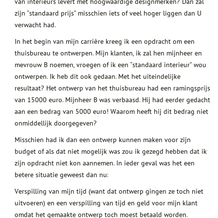
van interieurs levert met hoogwaardige designmerken? Dan zal
zijn “standaard prijs” misschien iets of veel hoger liggen dan U
verwacht had.
In het begin van mijn carrière kreeg ik een opdracht om een
thuisbureau te ontwerpen. Mijn klanten, ik zal hen mijnheer en
mevrouw B noemen, vroegen of ik een “standaard interieur” wou
ontwerpen. Ik heb dit ook gedaan. Met het uiteindelijke
resultaat? Het ontwerp van het thuisbureau had een ramingsprijs
van 15000 euro. Mijnheer B was verbaasd. Hij had eerder gedacht
aan een bedrag van 5000 euro! Waarom heeft hij dit bedrag niet
onmiddellijk doorgegeven?
Misschien had ik dan een ontwerp kunnen maken voor zijn
budget of als dat niet mogelijk was zou ik gezegd hebben dat ik
zijn opdracht niet kon aannemen. In ieder geval was het een
betere situatie geweest dan nu:
Verspilling van mijn tijd (want dat ontwerp gingen ze toch niet
uitvoeren) en een verspilling van tijd en geld voor mijn klant
omdat het gemaakte ontwerp toch moest betaald worden.