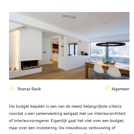
webshop
pers
referenties
blog
contact
nl
en
Taalkeuze
Shanaz Razik
Algemeen
Uw budget bepalen is een van de meest belangrijkste criteria
voordat u een samenwerking aangaat met uw interieurarchitect
of interieurvormgever. Eigenlijk gaat het niet over een budget,
maar over een investering. Uw nieuwbouw, verbouwing of