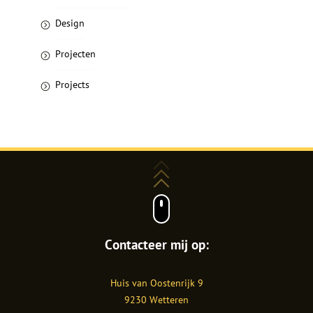
Design
Projecten
Projects
Contacteer mij op:
Shanaz
Huis van Oostenrijk 9
Razik
9230
Wetteren