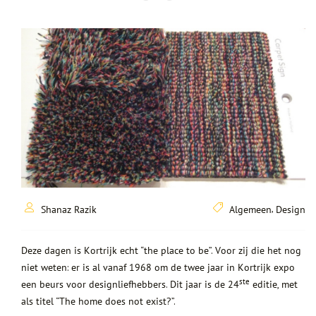
webshop
pers
referenties
blog
contact
nl
en
Taalkeuze
,
Shanaz Razik
Algemeen
Design
Deze dagen is Kortrijk echt “the place to be”. Voor zij die het nog
niet weten: er is al vanaf 1968 om de twee jaar in Kortrijk expo
ste
een beurs voor designliefhebbers. Dit jaar is de 24
editie, met
als titel “The home does not exist?”.