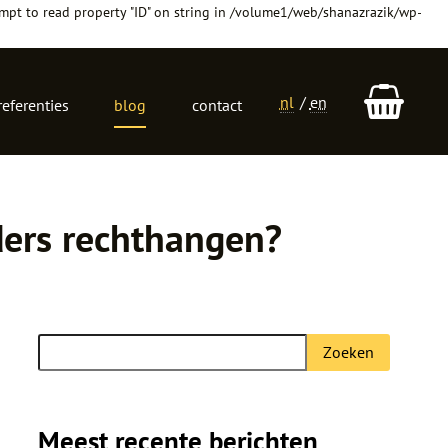
mpt to read property "ID" on string in /volume1/web/shanazrazik/wp-
nl
en
referenties
blog
contact
Taalkeuze
ders rechthangen?
Zoeken
Zoeken
naar:
Meest recente berichten