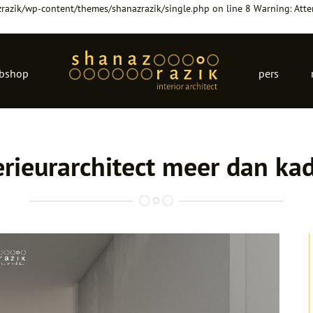
zrazik/wp-content/themes/shanazrazik/single.php on line 8 Warning: Atte
bshop
pers
erieurarchitect meer dan ka