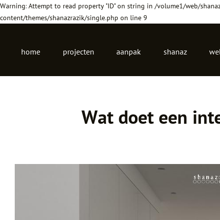
Warning: Attempt to read property "ID" on string in /volume1/web/shana
content/themes/shanazrazik/single.php on line 9
Hoofdnmenu
home
projecten
aanpak
shanaz
we
Wat doet een int