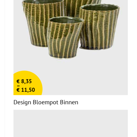
€
8,35
–
€
11,50
Design Bloempot Binnen