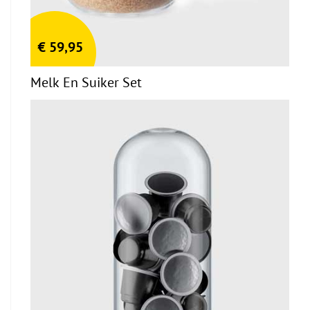
€
59,95
Melk En Suiker Set