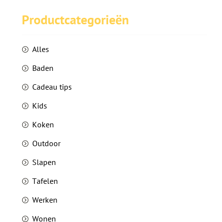
Productcategorieën
blog
contact
Alles
Baden
nl
en
Taalkeuze
Cadeau tips
Kids
Koken
Outdoor
Slapen
Tafelen
Werken
Wonen