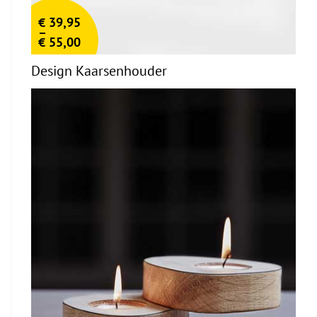
€
39,95
–
€
55,00
Design Kaarsenhouder