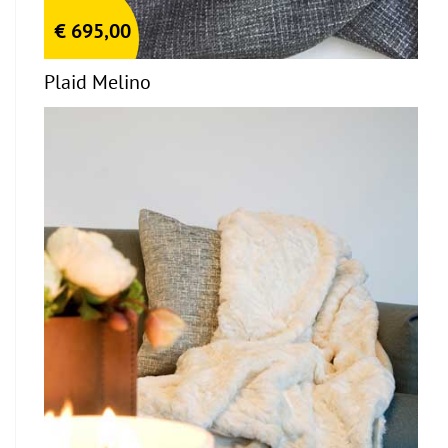
€
695,00
Plaid Melino