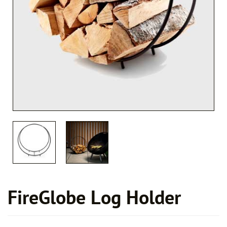
blog
contact
nl
en
Taalkeuze
FireGlobe Log Holder