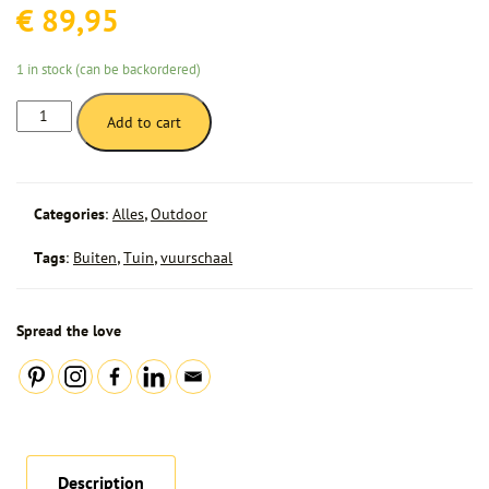
€
89,95
1 in stock (can be backordered)
FireGlobe
Add to cart
Log
Holder
quantity
Categories:
Alles
,
Outdoor
Tags:
Buiten
,
Tuin
,
vuurschaal
Spread the love
Description