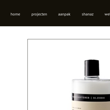
Hoofdnmenu
home
projecten
aanpak
shanaz
we