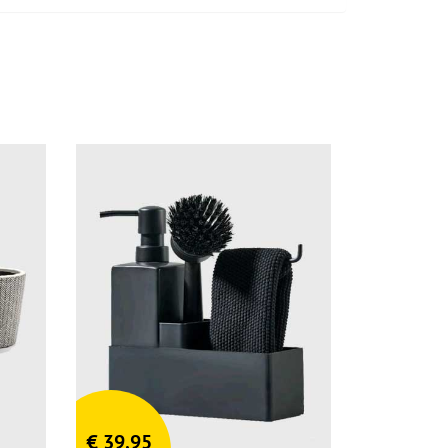
€
39,95