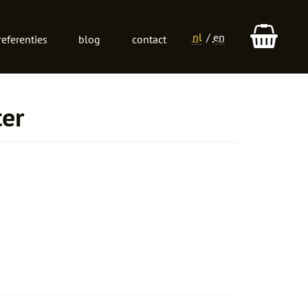
nl
en
referenties
blog
contact
Taalkeuze
er