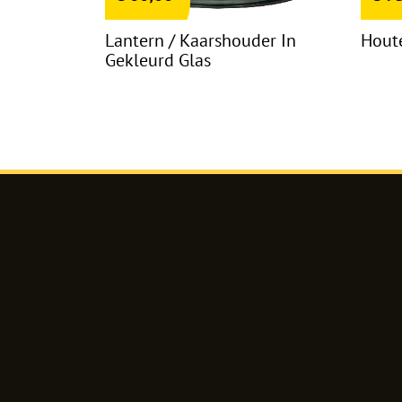
Lantern / Kaarshouder In
Houte
Gekleurd Glas
Shanaz
Razik