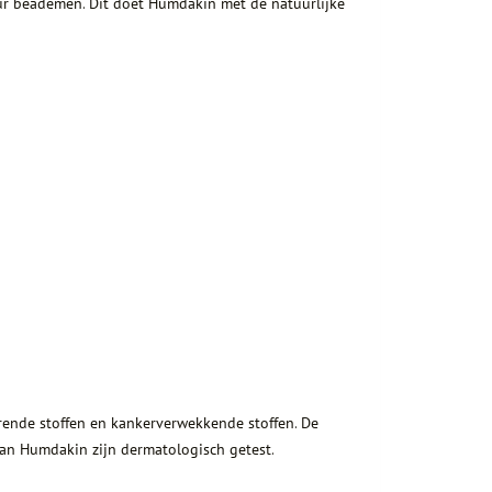
tuur beademen. Dit doet Humdakin met de natuurlijke
orende stoffen en kankerverwekkende stoffen. De
van Humdakin zijn dermatologisch getest.