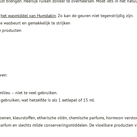
rust brengen. Heerlijk ruiken zonder te overheersen. Moet iets in het na
s
het wasmiddel van Humdakin
. Zo kan de geuren niet tegenstrijdig zijn.
e wasbeurt en gemakkelijk te strijken
he producten
ven:
ilieu – niet te veel gebruiken.
bruiken, wat hetzelfde is als 1 eetlepel of 15 ml.
benen, kleurstoffen, etherische oliën, chemische parfums, hormoon verst
parfum en slechts milde conserveringsmiddelen. De vloeibare producten 