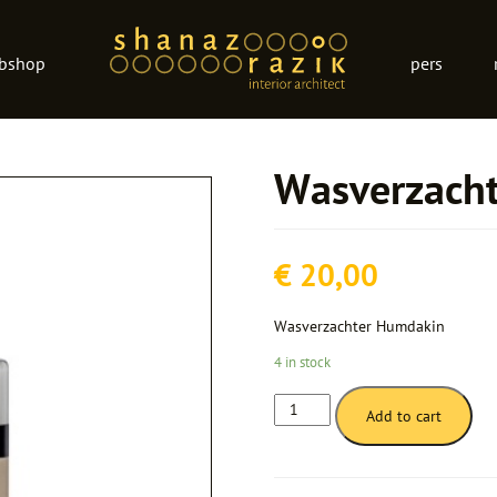
bshop
pers
Wasverzacht
€
20,00
Wasverzachter Humdakin
4 in stock
Wasverzachter
Add to cart
quantity