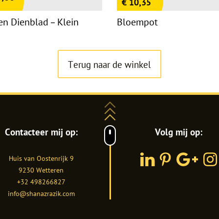
€
10,35
n Dienblad – Klein
Bloempot
Terug naar de winkel
Contacteer mij op:
Volg mij op:
Huis van Oostenrijk 9
LinkedIn
Pinterest
Google
Inst
9230
Wetteren
Plus
+32 498266827
info@shanazrazik.com