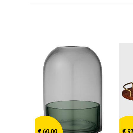
€
60,00
€
93