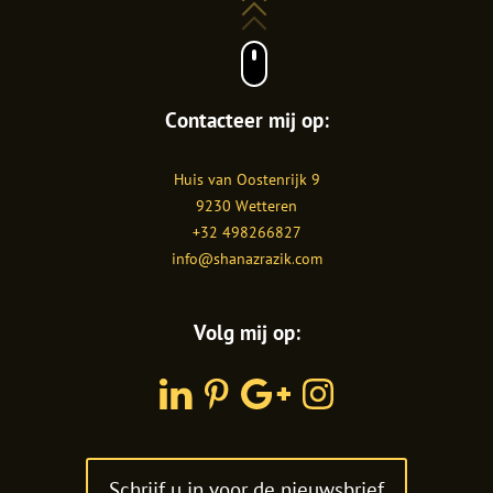
Contacteer mij op:
Shanaz
Huis van Oostenrijk 9
Razik
9230
Wetteren
+32 498266827
info@shanazrazik.com
Volg mij op:
LinkedIn
Pinterest
Google
Instagram
Plus
Schrijf u in voor de nieuwsbrief