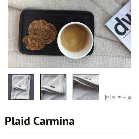
blog
contact
nl
en
Taalkeuze
Plaid Carmina