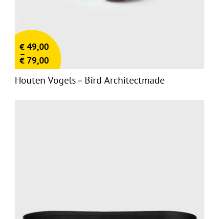
€
49,00
–
€
79,00
Houten Vogels – Bird Architectmade