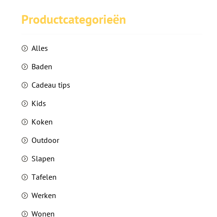
Productcategorieën
blog
contact
Alles
Baden
nl
en
Taalkeuze
Cadeau tips
Kids
30
Koken
Outdoor
Slapen
Tafelen
Werken
Wonen