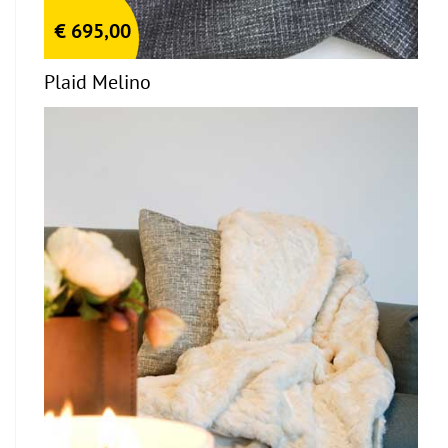
€
695,00
Plaid Melino