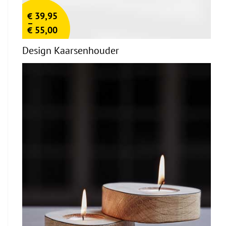
€
39,95
–
€
55,00
Design Kaarsenhouder