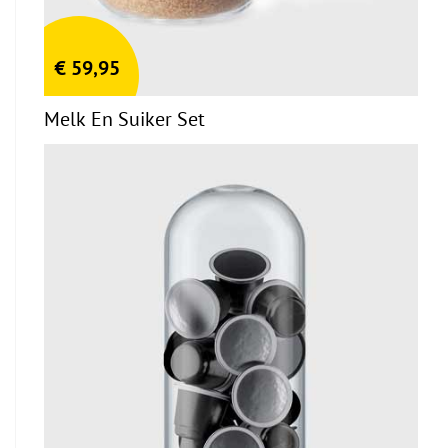
€
59,95
Melk En Suiker Set