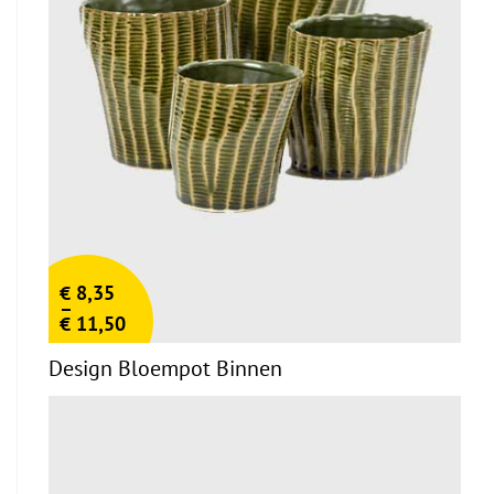
€
8,35
–
€
11,50
Design Bloempot Binnen