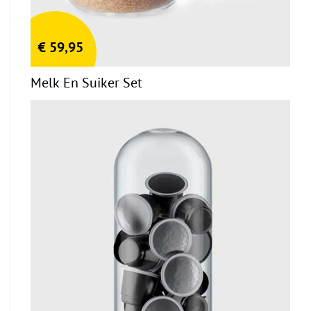
€
59,95
Melk En Suiker Set