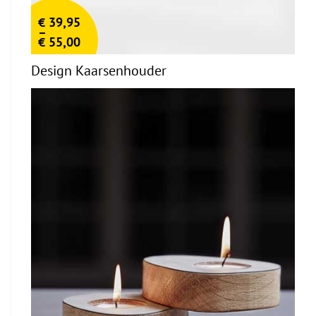
€
39,95
–
€
55,00
Design Kaarsenhouder