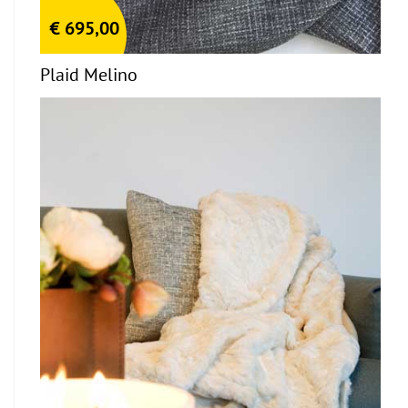
€
695,00
Plaid Melino