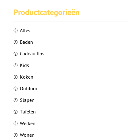
Productcategorieën
blog
contact
Alles
Baden
nl
en
Taalkeuze
Cadeau tips
Kids
Koken
Outdoor
Slapen
Tafelen
Werken
Wonen