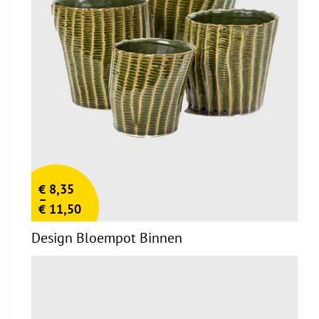
€
8,35
–
€
11,50
Design Bloempot Binnen