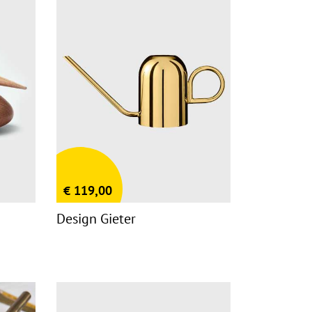
€
119,00
Design Gieter