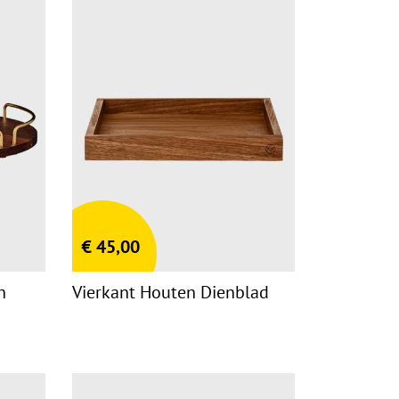
€
45,00
n
Vierkant Houten Dienblad