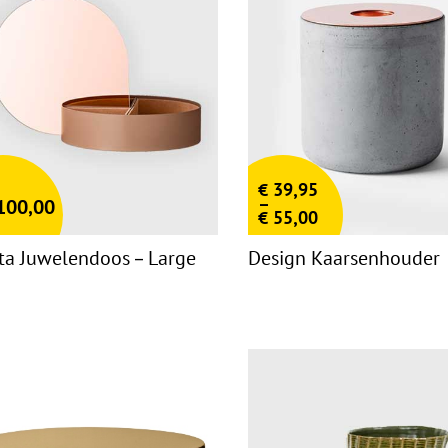
€
39,95
–
100,00
€
55,00
ta Juwelendoos – Large
Design Kaarsenhouder