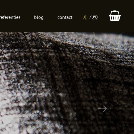
nl
en
referenties
blog
contact
Taalkeuze
Next