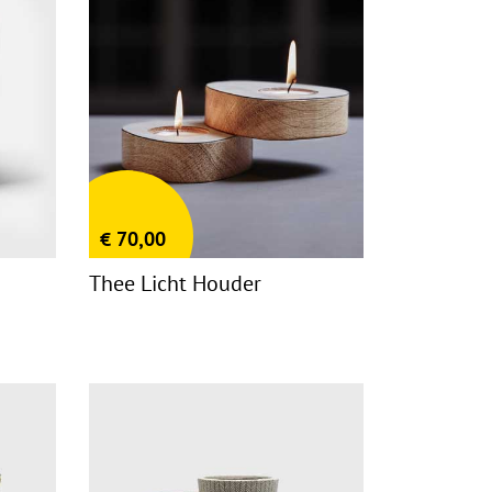
€
70,00
Thee Licht Houder