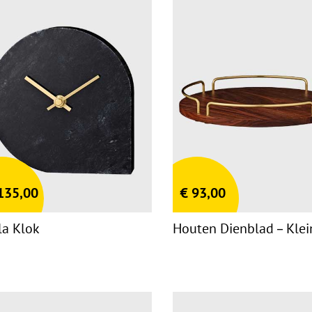
135,00
€
93,00
lla Klok
Houten Dienblad – Klei