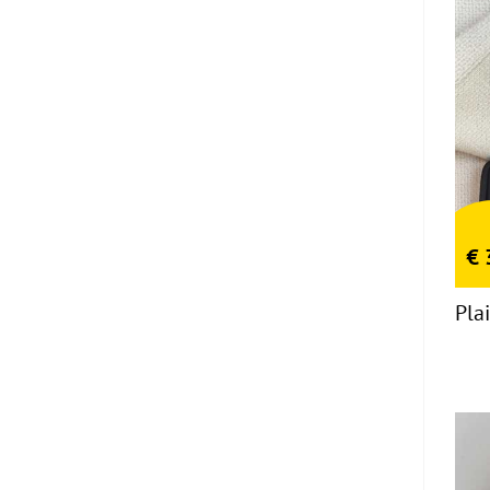
€
Pla