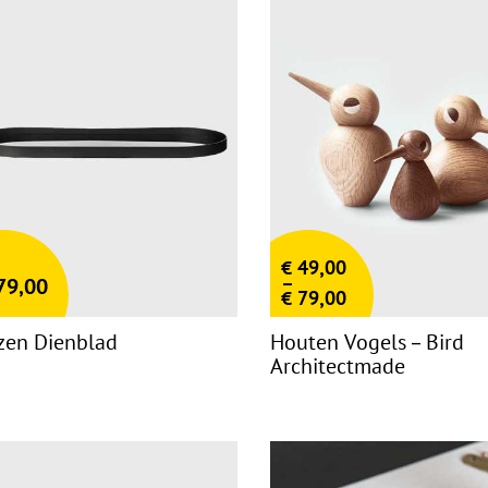
€
49,00
–
79,00
€
79,00
zen Dienblad
Houten Vogels – Bird
Architectmade