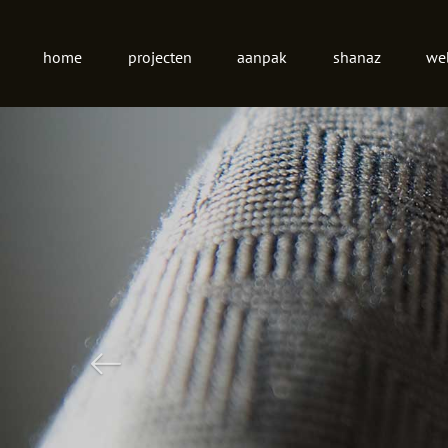
Hoofdnmenu
home
projecten
aanpak
shanaz
we
Previous