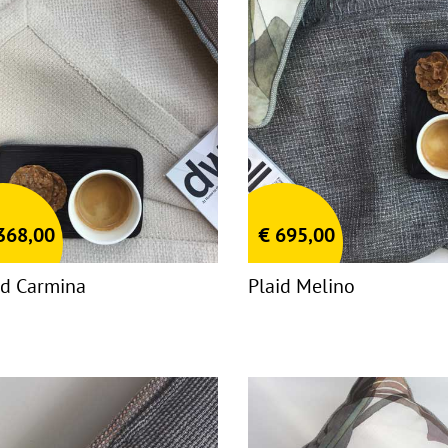
368,00
€
695,00
id Carmina
Plaid Melino