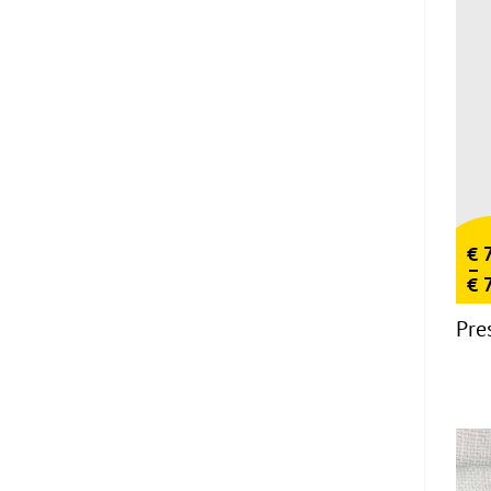
€
7
–
€
7
Pre