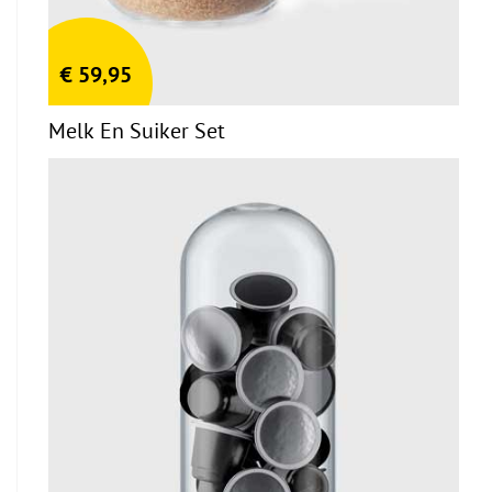
€
59,95
Melk En Suiker Set