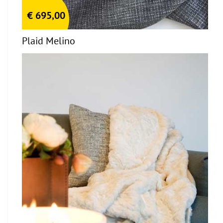
€
695,00
Plaid Melino