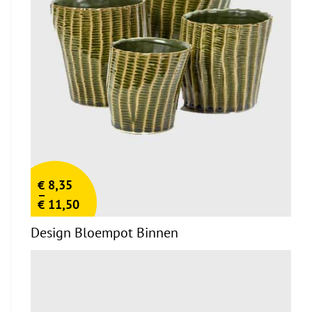
€
8,35
–
€
11,50
Design Bloempot Binnen