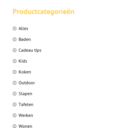
Productcategorieën
blog
contact
Alles
Baden
nl
en
Taalkeuze
Cadeau tips
Kids
Koken
Outdoor
Slapen
Tafelen
Werken
Wonen