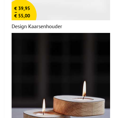
€
39,95
–
€
55,00
Design Kaarsenhouder