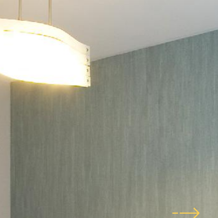
blog
contact
nl
en
Taalkeuze